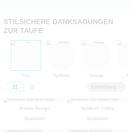
STILSICHERE DANKSAGUNGEN
ZUR TAUFE
Alle
Symbole
Vintage
Flo
Empfehlung
Blanko Design
Symbole Crafty
Set anzeigen
Set anzeigen