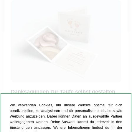
Danksagungen zur Taufe selbst gestalten
Um eine ansprechende Danksagung zur Taufe
Wir verwenden Cookies, um unsere Website optimal für dich
Deines Jungen oder Mädchens zu entwerfen, nutze
bereitzustellen, zu analysieren und dir personalisierte Inhalte sowie
Werbung anzuzeigen. Dabei können Daten an ausgewählte Partner
einfach unseren Online-Konfigurator. Dort gestaltest
weitergegeben werden. Deine Auswahl kannst du jederzeit in den
Du die Karte ganz unkompliziert nach Deinen
Einstellungen anpassen. Weitere Informationen findest du in der
persönlichen Vorstellungen: