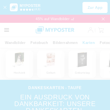
MYPOSTER
Zur App
(4,6)
45% auf Wandbilder 🎢
Wandbilder
Fotobuch
Bilderrahmen
Karten
Fotoc
Hochzeit
Geburt
Geburtstag
DANKESKARTEN - TAUFE
EIN AUSDRUCK VON
DANKBARKEIT: UNSERE