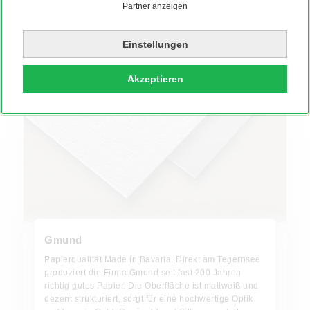
Partner anzeigen
UNSERE PAPIERAUSWAHL
Einstellungen
Akzeptieren
Gmund
Papierqualität Made in Bavaria: Direkt am Tegernsee
produziert die Firma Gmund seit fast 200 Jahren
richtig gutes Papier. Die Oberfläche ist mattweiß und
dezent strukturiert, sorgt für eine hochwertige Optik