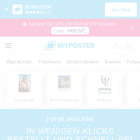
MYPOSTER
Zur App
(4,6)
🪩 Sichere Dir 10% EXTRA ab 2 Produkten.
Code:
VIBE10
Wandbilder
Fotobuch
Bilderrahmen
Karten
Fotoc
Fotoabzüge
Retro Fotoabzüge
Bilderbox
Z
FOTOS DRUCKEN
IN WENIGEN KLICKS
BESTELLT UND SCHNELL BEI