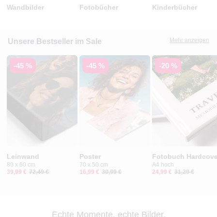
Wandbilder
Fotobücher
Kinderbücher
Mehr anzeigen
Unsere Bestseller im Sale
-45 %
-45 %
-20 %
Leinwand
Poster
Fotobuch Hardcove
80 x 60 cm
70 x 50 cm
A4 hoch
39,99 €
72,49 €
16,99 €
30,99 €
24,99 €
31,29 €
Echte Momente, echte Bilder.