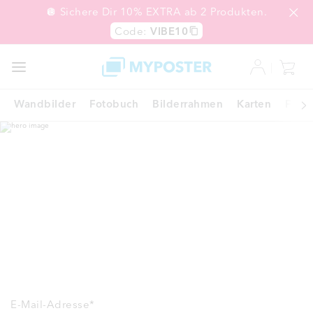
🪩 Sichere Dir 10% EXTRA ab 2 Produkten.
Code:
VIBE10
SALE
EXPRESS
Wandbilder
Fotobuch
Bilderrahmen
Karten
Fotoc
E-Mail-Adresse
*