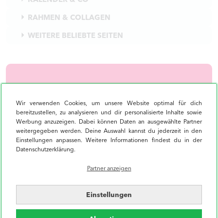
RAHMEN & COLLAGEN
WEITERE BELIEBTE SEITEN
DER MYPOSTER NEWSLETTER:
ABONNIEREN UND 10%-
Wir verwenden Cookies, um unsere Website optimal für dich
bereitzustellen, zu analysieren und dir personalisierte Inhalte sowie
GUTSCHEIN SICHERN
Werbung anzuzeigen. Dabei können Daten an ausgewählte Partner
weitergegeben werden. Deine Auswahl kannst du jederzeit in den
Einstellungen anpassen. Weitere Informationen findest du in der
Datenschutzerklärung.
Anmelden
Partner anzeigen
Trage Deine E-Mail-Adresse ein und erhalte
zukünftig aktuelle Angebote.
Einstellungen
Abmeldung
jederzeit möglich