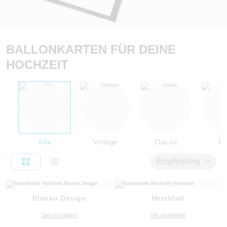
BALLONKARTEN FÜR DEINE
HOCHZEIT
Alle
Vintage
Classic
Flo
Empfehlung
Blanko Design
Herzblatt
Set anzeigen
Set anzeigen