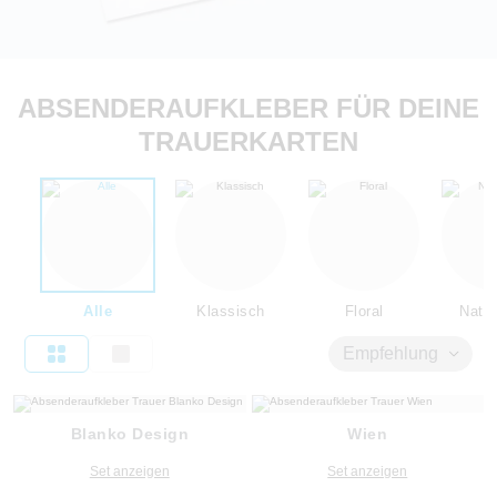
ABSENDERAUFKLEBER FÜR DEINE
TRAUERKARTEN
Alle
Klassisch
Floral
Natur
Empfehlung
Blanko Design
Wien
Set anzeigen
Set anzeigen