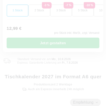
-3 %
-7 %
-10 %
1 Stück
2 Stück
3 Stück
5 Stück
10 St
12,99 €
pro Stück inkl. MwSt., zzgl. Versand
Jetzt gestalten
Standard: Versand vsl. am
Mo., 10.8.2026
Express: Garantierte Lieferung am
Fr., 7.8.2026
Tischkalender 2027 im Format A6 quer
Produktionszeit
2
Werktage
Auch als Express innerhalb 24h möglich
Empfehlung