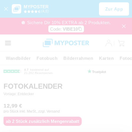
MYPOSTER
Zur App
(4,6)
🪩 Sichere Dir 10% EXTRA ab 2 Produkten.
Code:
VIBE10
Wandbilder
Fotobuch
Bilderrahmen
Karten
Fotoc
4.7
basierend auf
21.262 Rezensionen
FOTOKALENDER
Vorlage: Entdecker
12,99 €
pro Stück inkl. MwSt., zzgl. Versand
ab 2 Stück zusätzlich Mengenrabatt