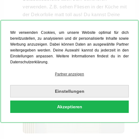
verwenden. Z.B. sehen Fliesen in der Küche mit
der Dekorfolie matt toll aus! Du kannst Deine
Klebefolien problemlos abwischen und reinigen.
Wir verwenden Cookies, um unsere Website optimal für dich
bereitzustellen, zu analysieren und dir personalisierte Inhalte sowie
Optionen beim Foliendruck: Transparente
Werbung anzuzeigen. Dabei können Daten an ausgewählte Partner
und weiße Klebefolie
weitergegeben werden. Deine Auswahl kannst du jederzeit in den
Einstellungen anpassen. Weitere Informationen findest du in der
Datenschutzerklärung.
Partner anzeigen
Einstellungen
Akzeptieren