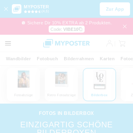
MYPOSTER
Zur App
(4,6)
🪩 Sichere Dir 10% EXTRA ab 2 Produkten.
Code:
VIBE10
Wandbilder
Fotobuch
Bilderrahmen
Karten
Fotoc
Fotoabzüge
Retro Fotoabzüge
Bilderbox
Z
FOTOS IN BILDERBOX
EINZIGARTIG SCHÖNE
BILDERBOXEN