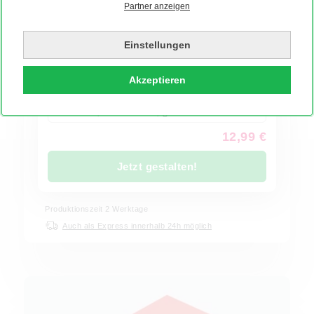
Partner anzeigen
Bilderbox "Herzklopfen Yellow"
Kribbeln im Bauch als Bilderbox:
Einstellungen
versprüht gute Laune
in Deinem Wohnzimmer
ein
liebevolles Geschenk
für Freunde, Familie und
Herzensmenschen
Akzeptieren
50 Stück, 10 x 12 cm, glänzend
12,99 €
Jetzt gestalten!
Produktionszeit
2
Werktage
Auch als Express innerhalb 24h möglich