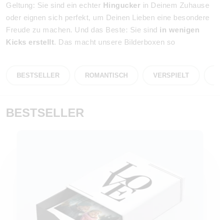
Geltung: Sie sind ein echter
Hingucker
in Deinem Zuhause
oder eignen sich perfekt, um Deinen Lieben eine besondere
Freude zu machen. Und das Beste: Sie sind
in wenigen
Kicks erstellt
. Das macht unsere Bilderboxen so
besonders
:
ideal als Geschenk
– dank der schicken Designs sparst Du
BESTSELLER
ROMANTISCH
VERSPIELT
Z
Dir direkt das Einpacken
Fotoabzüge
in unterschiedlichen Formaten, u.a. im
beliebten Retro-Look
BESTSELLER
Auswahl zwischen
glänzendem, mattem oder edlem
Hahnemühle-Fotopapier
viele
verschiedene Designs
von zeitlos bis verspielt