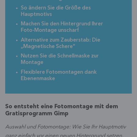
So ändern Sie die Größe des
Hauptmotivs
Machen Sie den Hintergrund Ihrer
Foto-Montage unscharf
Alternative zum Zauberstab: Die
„Magnetische Schere“
Nutzen Sie die Schnellmaske zur
Montage
Flexiblere Fotomontagen dank
Ebenenmaske
So entsteht eine Fotomontage mit dem
Gratisprogramm Gimp
Auswahl und Fotomontage: Wie Sie Ihr Hauptmotiv
ganz einfach vor einen neuen Hintergrund setzen.