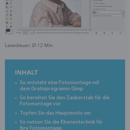
Lesedauer: Ø
12
Min
INHALT
So entsteht eine Fotomontage mit
dem Gratisprogramm Gimp
So bereiten Sie den Zauberstab für die
Fotomontage vor
Topfen Sie das Hauptmotiv um
So nutzen Sie die Ebenentechnik für
Ihre Fotomontage