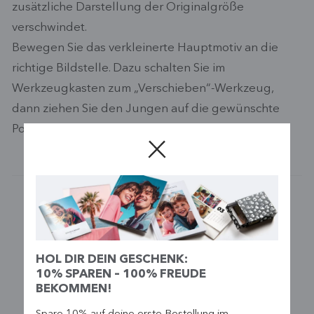
zusätzliche Darstellung der Originalgröße
verschwindet.
Bewegen Sie das verkleinerte Hauptmotiv an die
richtige Bildstelle. Dazu schalten Sie im
Werkzeugkasten zum „Verschieben“-Werkzeug,
dann ziehen Sie den Jungen auf die gewünschte
Position.
Optimiere & bearbeite deine Fotos mit diesen
Tools:
HOL DIR DEIN GESCHENK:
10% SPAREN – 100% FREUDE
BEKOMMEN!