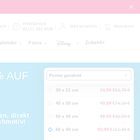
Hilfe/Service
zin
Jetzt anmelden
Warenkorb
08131 380 3008
Zubehör
alender
Fotos
% AUF
Poster gerahmt
30 x 21 cm
34,99 €
63,79 €
40 x 30 cm
40,99 €
74,29 €
en, direkt
50 x 40 cm
49,99 €
90,99 €
chmotiv!
60 x 40 cm
60,99 €
111,49 €