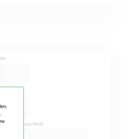
ter
ig Weiss
len,
.
ine
t:
Passepartout Weiß