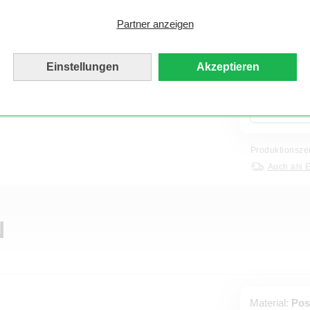
Passepartout
Partner anzeigen
ein Bild mit der eckigen Leiste. Präsentiere Deine
men, der maßgefertigt auch Präsentationsgrafiken
Einstellungen
Akzeptieren
Produktionsze
Auch als 
N
Material:
Pos