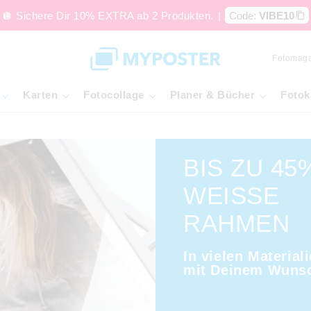
🪩 Sichere Dir 10% EXTRA ab 2 Produkten.
|
Code:
VIBE10
Fotomaga
Karten
Fotocollage
Planer & Bücher
Fotok
BIS ZU 45
WEISSE R
AHMEN
In vielen Materiali
mit Deinem Wuns