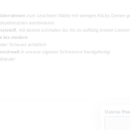
ilderrahmen
zum Leuchten! Wähle mit wenigen Klicks Deinen pe
Dekoelementen kombinieren.
nststoff
, mit dezent schmalen bis hin zu auffällig breiten Leisten
ge bis modern
der Schwarz erhältlich
nschmaß
in unserer eigenen Schreinerei handgefertigt
r Wände!
Material:
Pos