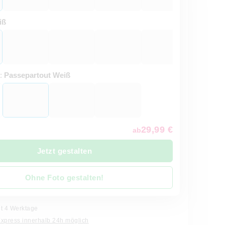
iß
t:
Passepartout Weiß
29,99 €
ab
Jetzt gestalten
Ohne Foto gestalten!
it 4 Werktage
Express innerhalb 24h möglich