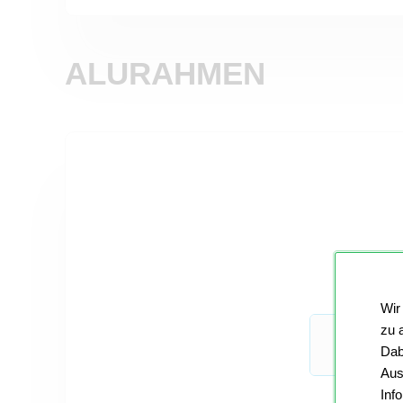
ALURAHMEN
Wir
zu 
Dab
Aus
Inf