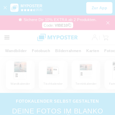
MYPOSTER
Zur App
(4,6)
🪩 Sichere Dir 10% EXTRA ab 2 Produkten.
Code:
VIBE10
Wandbilder
Fotobuch
Bilderrahmen
Karten
Fotoc
Wandkalender
Tischkalender
Terminkalender
Fami
FOTOKALENDER SELBST GESTALTEN
DEINE FOTOS IM BLANKO