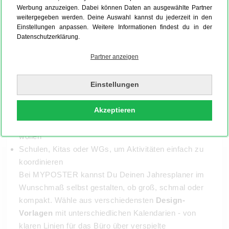
Werbung anzuzeigen. Dabei können Daten an ausgewählte Partner
weitergegeben werden. Deine Auswahl kannst du jederzeit in den
Einstellungen anpassen. Weitere Informationen findest du in der
Datenschutzerklärung.
Einsatzmöglichkeiten und Inspiration für
Jahresplaner
Partner anzeigen
Ein personalisierter Jahresplaner bringt Struktur und
Einstellungen
Stil in jeden Alltag. Er ist perfekt für:
Familien, die Termine, Ferien und Geburtstage auf
Akzeptieren
einen Blick behalten möchten
Büros oder Teams, die Projekte übersichtlich planen
wollen
Schulen, Kitas oder WGs, um Aktivitäten einfach zu
koordinieren
Bei MYPOSTER kannst Du Deinen Jahresplaner im
Wunschmaß selbst gestalten, ob groß, schmal oder
kompakt. Wähle aus verschiedensten
Design-
Vorlagen
mit unterschiedlichen Kalendarien - von
klaren Linien für das Büro über verspielte