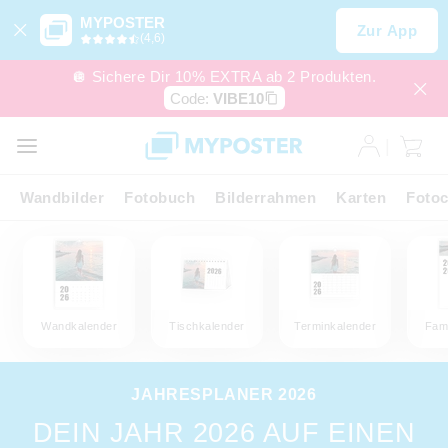
MYPOSTER
Zur App
(4,6)
🪩 Sichere Dir 10% EXTRA ab 2 Produkten.
Code:
VIBE10
Wandbilder
Fotobuch
Bilderrahmen
Karten
Fotoc
Wandkalender
Tischkalender
Terminkalender
Fami
JAHRESPLANER 2026
DEIN JAHR 2026 AUF EINEN