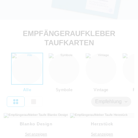
EMPFÄNGERAUFKLEBER
TAUFKARTEN
Alle
Symbole
Vintage
Flo
Empfehlung
Blanko Design
Herzstück
Set anzeigen
Set anzeigen