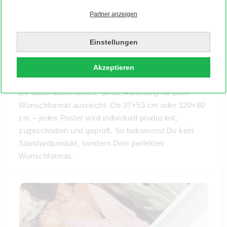
Partner anzeigen
Sonderformate & Individualgrößen
Manche Motive verlangen nach einem ganz eigenen
Einstellungen
Format. Bei MYPOSTER kannst Du Dein Poster
millimetergenau zuschneiden
lassen – horizontal,
Akzeptieren
vertikal, quadratisch oder rund. Unser System zeigt
Dir dabei automatisch, ob die Auflösung für Dein
Wunschformat ausreicht. Ob 37×53 cm oder 120×80
cm – jedes Poster wird individuell produziert,
zugeschnitten und geprüft. So bekommst Du kein
Standardprodukt, sondern Dein perfektes
Wunschformat.