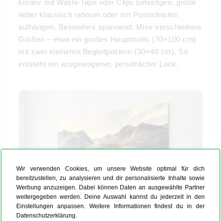
kreativ mit Washi-Tape oder Clips befestigen, große
lieber klassisch rahmen oder mit Posterleisten
aufhängen. Besonders spannend: Mixe verschiedene
Größen – etwa ein großes Hauptmotiv (70×100 cm)
mit zwei kleineren Begleitpostern (30×40 cm). So
entsteht ein ausgewogener, persönlicher Look.
Wir verwenden Cookies, um unsere Website optimal für dich
bereitzustellen, zu analysieren und dir personalisierte Inhalte sowie
Werbung anzuzeigen. Dabei können Daten an ausgewählte Partner
weitergegeben werden. Deine Auswahl kannst du jederzeit in den
Einstellungen anpassen. Weitere Informationen findest du in der
Datenschutzerklärung.