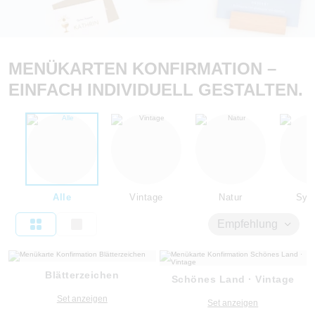
MENÜKARTEN KONFIRMATION –
EINFACH INDIVIDUELL GESTALTEN.
Alle
Vintage
Natur
Sym
Empfehlung
Blätterzeichen
Schönes Land · Vintage
Set anzeigen
Set anzeigen