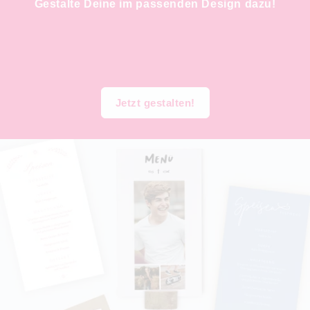
Gestalte Deine im passenden Design dazu!
Jetzt gestalten!