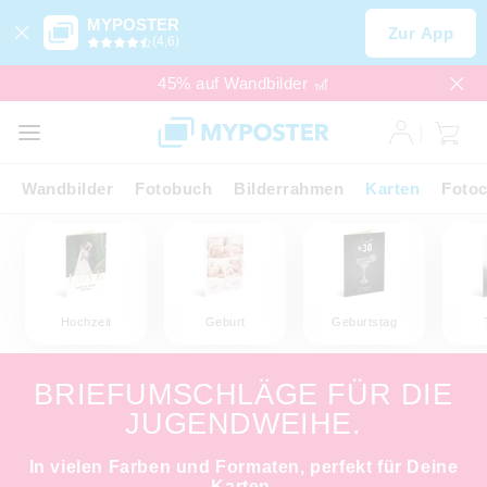
MYPOSTER
Zur App
(4,6)
45% auf Wandbilder 🎢
Wandbilder
Fotobuch
Bilderrahmen
Karten
Fotoc
Hochzeit
Geburt
Geburtstag
BRIEFUMSCHLÄGE FÜR DIE
JUGENDWEIHE.
In vielen Farben und Formaten, perfekt für Deine
Karten.