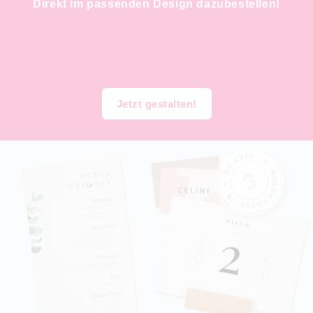
Direkt im passenden Design dazubestellen!
Jetzt gestalten!