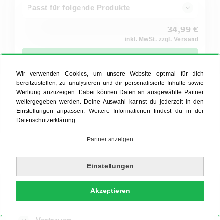
Passt für folgende Produkte
34,99 €
inkl. MwSt. zzgl. Versand
Jetzt bestellen
Wir verwenden Cookies, um unsere Website optimal für dich
bereitzustellen, zu analysieren und dir personalisierte Inhalte sowie
Werbung anzuzeigen. Dabei können Daten an ausgewählte Partner
Auch als Express innerhalb 24h möglich
weitergegeben werden. Deine Auswahl kannst du jederzeit in den
Einstellungen anpassen. Weitere Informationen findest du in der
Datenschutzerklärung.
PRODUKTION UND VERSAND
Partner anzeigen
Produktion
Einstellungen
Versand
Akzeptieren
Vertrauen