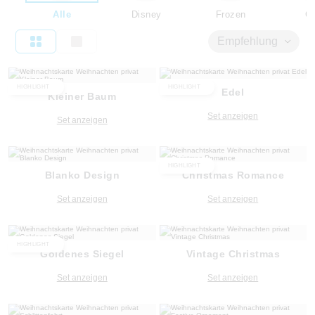
Alle
Disney
Frozen
Ca
Empfehlung
HIGHLIGHT
HIGHLIGHT
Edel
Kleiner Baum
Set anzeigen
Set anzeigen
HIGHLIGHT
Blanko Design
Christmas Romance
Set anzeigen
Set anzeigen
HIGHLIGHT
Goldenes Siegel
Vintage Christmas
Set anzeigen
Set anzeigen