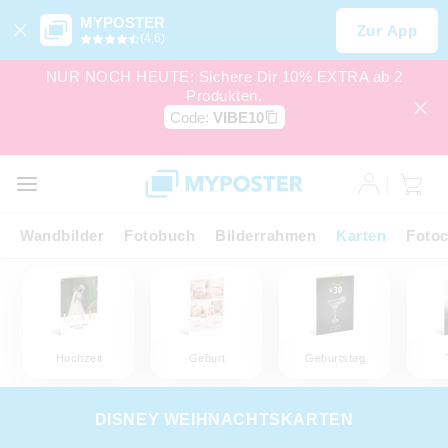
MYPOSTER
Zur App
(4,6)
NUR NOCH HEUTE: Sichere Dir 10% EXTRA ab 2
Produkten.
Code:
VIBE10
Wandbilder
Fotobuch
Bilderrahmen
Karten
Fotoc
Hochzeit
Geburt
Geburtstag
DISNEY WEIHNACHTSKARTEN