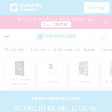
MYPOSTER
Zur App
(4,6)
🪩 Sichere Dir 10% EXTRA ab 2 Produkten.
Code:
VIBE10
Wandbilder
Fotobuch
Bilderrahmen
Karten
Fotoc
Personalisierte
Notizbücher
Terminplaner
Bull
Kinderbücher
DISNEY NOTIZBÜCHER
SCHREIB DEINE EIGENE