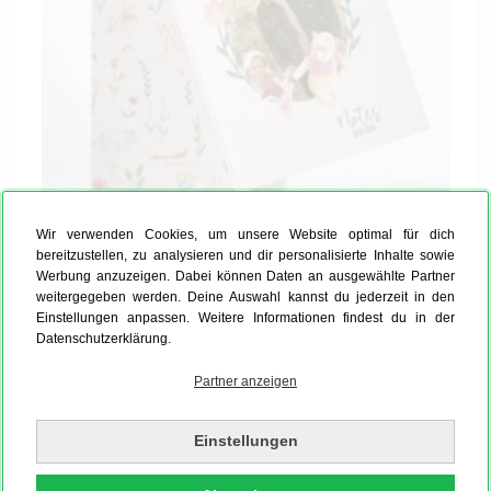
Wir verwenden Cookies, um unsere Website optimal für dich
bereitzustellen, zu analysieren und dir personalisierte Inhalte sowie
Von Micky Maus bis Pixar – Helden für
Werbung anzuzeigen. Dabei können Daten an ausgewählte Partner
weitergegeben werden. Deine Auswahl kannst du jederzeit in den
jeden Geschmack
Einstellungen anpassen. Weitere Informationen findest du in der
Egal, ob Du ein Fan der ersten Stunde bist oder
Datenschutzerklärung.
moderne Klassiker liebst: Wir haben das passende
Partner anzeigen
Design. Suchst Du ein actionreiches Cars Notizbuch
für kleine Rennfahrer oder ein inspirierendes Toy
Einstellungen
Story Design für echte Freunde? Bei MYPOSTER
findest Du eine riesige Auswahl an Franchises, die