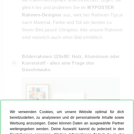
gleich los und probieren Sie im
MYPOSTER
Rahmen-Designer
aus, welcher Rahmen-Typ je
nach Material, Farbe und Stil am besten zu
Ihrem Bild passt! Übrigens: Alle unsere Rahmen
sind natürlich auch ohne Bild erhältlich.
Bilderrahmen 120x80: Holz, Aluminium oder
Kunststoff - alles eine Frage des
Geschmacks
Wir verwenden Cookies, um unsere Website optimal für dich
bereitzustellen, zu analysieren und dir personalisierte Inhalte sowie
Werbung anzuzeigen. Dabei können Daten an ausgewählte Partner
weitergegeben werden. Deine Auswahl kannst du jederzeit in den