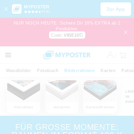
MYPOSTER
Zur App
(4,6)
NUR NOCH HEUTE: Sichere Dir 10% EXTRA ab 2
Produkten.
Code:
VIBE10
Wandbilder
Fotobuch
Bilderrahmen
Karten
Fotoc
LEI
IM
RAH
Holzrahmen
Alurahmen
Kunststoffrahmen
FÜR GROSSE MOMENTE: R