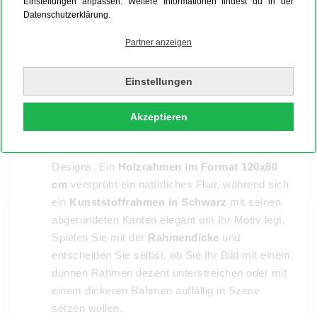
Einstellungen anpassen. Weitere Informationen findest du in der
Datenschutzerklärung.
Partner anzeigen
Unsere Rahmen wurden mit viel Liebe zum
Detail entworfen, um Ihre Kunstwerke optimal
Einstellungen
zur Geltung zu bringen. Entdecken Sie
verschiedenste Variationen unserer
Akzeptieren
Bilderrahmen aus
Holz, Aluminium sowie
Kunststoff
in unterschiedlichen Farben und
Designs. Ein
Holzrahmen im Format 120x80
cm
versprüht ein natürliches Flair, während sich
ein
Kunststoffrahmen in Schwarz
mit seinen
abgerundeten Kanten elegant um Ihr Motiv legt.
Spielen Sie mit der
Rahmendicke
und
entscheiden Sie selbst, ob Sie Ihr Bild mit einem
dünnen Rahmen dezent unterstreichen oder mit
einem dickeren Rahmen auffällig in Szene
setzen wollen.