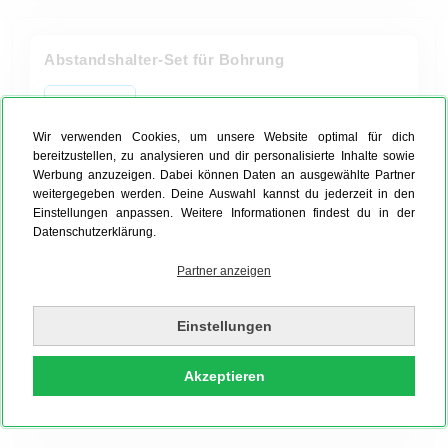
Abstandshalter-Set für Bohrung
Wir verwenden Cookies, um unsere Website optimal für dich
bereitzustellen, zu analysieren und dir personalisierte Inhalte sowie
Werbung anzuzeigen. Dabei können Daten an ausgewählte Partner
Maße und Lieferumfang
weitergegeben werden. Deine Auswahl kannst du jederzeit in den
Einstellungen anpassen. Weitere Informationen findest du in der
Passt für folgende Produkte
Datenschutzerklärung.
Partner anzeigen
29,99 €
inkl. MwSt. zzgl. Versand
Einstellungen
Jetzt bestellen
Akzeptieren
Auch als Express innerhalb 24h möglich