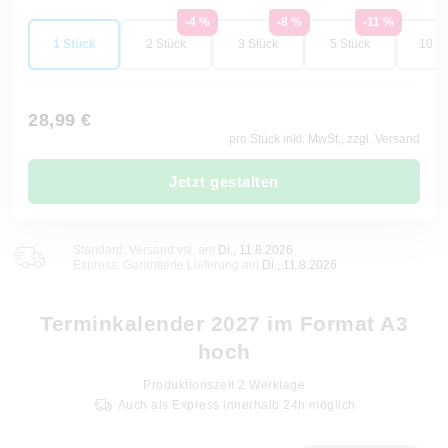
-4 %
-8 %
-11 %
1 Stück
2 Stück
3 Stück
5 Stück
10 St
28,99 €
pro Stück inkl. MwSt., zzgl. Versand
Jetzt gestalten
Standard: Versand vsl. am
Di., 11.8.2026
Express: Garantierte Lieferung am
Di., 11.8.2026
Terminkalender 2027 im Format A3
hoch
Produktionszeit
2
Werktage
Auch als Express innerhalb 24h möglich