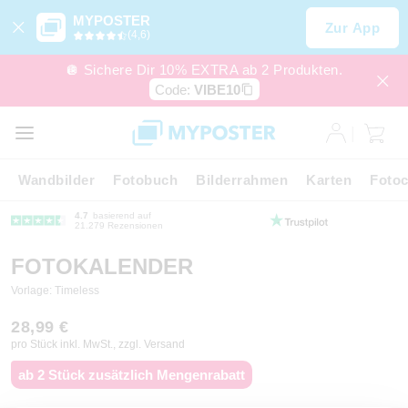
MYPOSTER
Zur App
(4,6)
🪩 Sichere Dir 10% EXTRA ab 2 Produkten.
Code:
VIBE10
Wandbilder
Fotobuch
Bilderrahmen
Karten
Fotoc
4.7
basierend auf
21.279 Rezensionen
FOTOKALENDER
Vorlage: Timeless
28,99 €
pro Stück inkl. MwSt., zzgl. Versand
ab 2 Stück zusätzlich Mengenrabatt