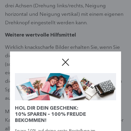
drei Achsen (Drehung links/rechts, Neigung
horizontal und Neigung vertikal) mit einem eigenen
Drehknopf eingestellt werden kann.
Weitere wertvolle Hilfsmittel
Wirklich knackscharfe Bilder erhalten Sie, wenn Sie
die
Spiegelvorauslösung
Ihrer Kamera aktivieren
(sofern verfügbar). Hierbei wird der Spiegel vor der
eigentlichen Belichtung hochgeklappt, damit sich
die Erschütterung des Kameragehäuses durch den
Spiegelschlag nicht negativ auf die Bildschärfe
auswirkt.
HOL DIR DEIN GESCHENK:
Mit einem
Kabel- oder Infrarotauslöser
muss die
10% SPAREN – 100% FREUDE
Kamera gar nicht mehr angefasst werden. Das ist vor
BEKOMMEN!
allem für Belichtungsreihen wichtig, damit die