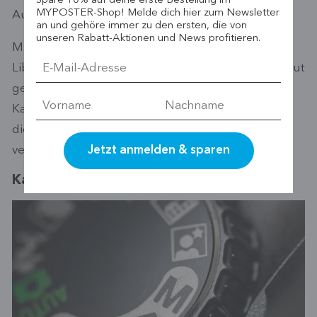
Spare 10% auf deine erste Bestellung im
MYPOSTER-Shop! Melde dich hier zum Newsletter
Aufnahmen absolut deckungsgleich sind.
an und gehöre immer zu den ersten, die von
unseren Rabatt-Aktionen und News profitieren.
Mit Hilfe einer
Wasserwage
(mit zwei bis drei
Libellen) für den Blitzschuh kann die Kamera absolut
gerade ausgerichtet werden. Zwar bieten manche
Kameras eine digitale Wasserwaage, jedoch zeigt
diese nur die horizontale Ebene und nicht die
vertikale Ebene an.
Kameraeinstellungen für Städtefotografie