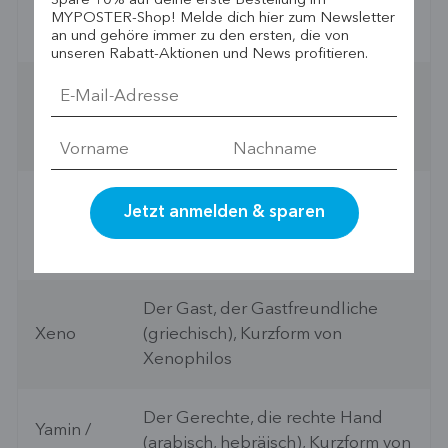
Spare 10% auf deine erste Bestellung im
Der Sieger (lateinisch), Variante
MYPOSTER-Shop! Melde dich hier zum Newsletter
Vicco
von Victor
an und gehöre immer zu den ersten, die von
unseren Rabatt-Aktionen und News profitieren.
Der Herrscher (althochdeutsch),
Waldo
Variante von Waldemar und
Walter
Der willensstarke Beschützer
Wellem /
(niederdeutsch, niederländisch),
Willem
Kurzform von Wilhelm
Der Gast, der Gastfreundliche
Xeno
(griechisch), Kurzform von
Xenophilos
Der Gerechte, die rechte Hand
Yamin /
(arabisch, hebräisch), Kurzform von