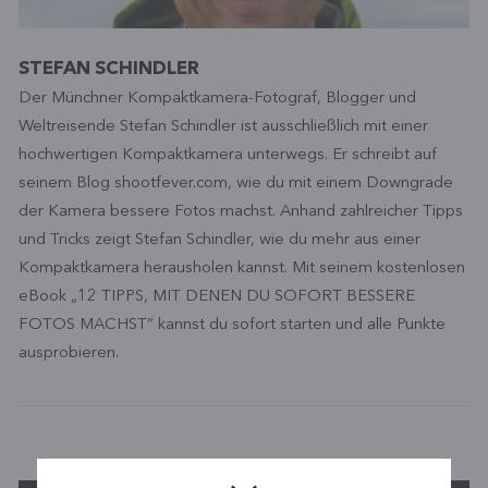
STEFAN SCHINDLER
Der Münchner Kompaktkamera-Fotograf, Blogger und
Weltreisende Stefan Schindler ist ausschließlich mit einer
hochwertigen Kompaktkamera unterwegs. Er schreibt auf
seinem Blog shootfever.com, wie du mit einem Downgrade
der Kamera bessere Fotos machst. Anhand zahlreicher Tipps
und Tricks zeigt Stefan Schindler, wie du mehr aus einer
Kompaktkamera herausholen kannst. Mit seinem kostenlosen
eBook „12 TIPPS, MIT DENEN DU SOFORT BESSERE
FOTOS MACHST“ kannst du sofort starten und alle Punkte
ausprobieren.