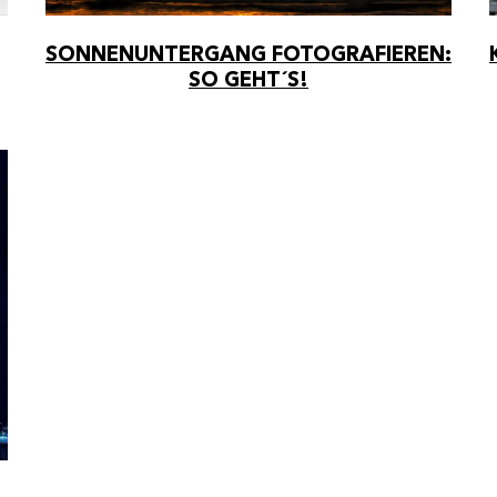
 DIR DEIN GESCHENK:
 SPAREN – 100% FREUDE BEKOMMEN!
SONNENUNTERGANG FOTOGRAFIEREN:
e 10% auf deine erste Bestellung im MYPOSTER-Shop! M
SO GEHT´S!
hier zum Newsletter an und gehöre immer zu den ersten, 
nseren Rabatt-Aktionen und News profitieren.