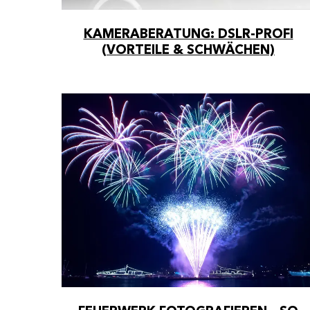
HOL
10%
KAMERABERATUNG: DSLR-PROFI
Spar
(VORTEILE & SCHWÄCHEN)
dich 
von u