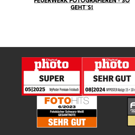
FEUERWERK FOTOGRAFIEREN – SO
GEHT´S!