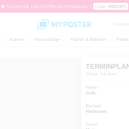
🪩 Sichere Dir 10% EXTRA ab 2 Produkten.
|
Code:
VIBE10
Fotomaga
Karten
Fotocollage
Planer & Bücher
Fotok
TERMINPLA
Vorlage: Tutto Bene
Farbe:
Gelb
Buchart:
Hardcover
Cover: