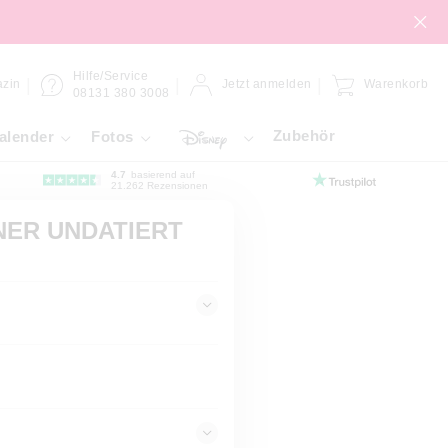
Hilfe/Service
zin
Jetzt anmelden
Warenkorb
08131 380 3008
Zubehör
alender
Fotos
4.7
basierend auf
21.262 Rezensionen
NER UNDATIERT