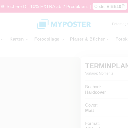
🪩 Sichere Dir 10% EXTRA ab 2 Produkten.
|
Code:
VIBE10
Fotomaga
Karten
Fotocollage
Planer & Bücher
Fotok
TERMINPLA
Vorlage: Moments
Buchart:
Hardcover
Cover:
Matt
Format: