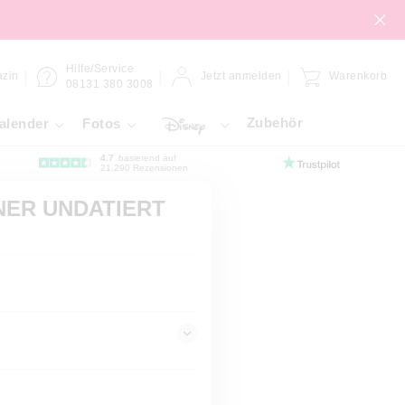
Hilfe/Service
zin
Jetzt anmelden
Warenkorb
08131 380 3008
Zubehör
alender
Fotos
4.7
basierend auf
21.290 Rezensionen
NER UNDATIERT