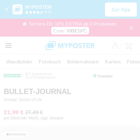
MYPOSTER
Zur App
(4,6)
🪩 Sichere Dir 10% EXTRA ab 2 Produkten.
Code:
VIBE10
Wandbilder
Fotobuch
Bilderrahmen
Karten
Fotoc
4.7
basierend auf
21.275 Rezensionen
BULLET-JOURNAL
Vorlage: Quotes of Life
21,99 €
27,49 €
pro Stück inkl. MwSt., zzgl. Versand