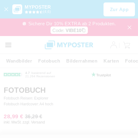
MYPOSTER
Zur App
(4,6)
🪩 Sichere Dir 10% EXTRA ab 2 Produkten.
Code:
VIBE10
Wandbilder
Fotobuch
Bilderrahmen
Karten
Fotoc
4.7
basierend auf
21.264 Rezensionen
FOTOBUCH
Fotobuch Reisen: Explorer
Fotobuch Hardcover: A4 hoch
28,99 €
36,29 €
inkl. MwSt. zzgl. Versand