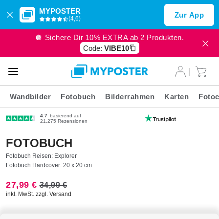
MYPOSTER
Zur App
(4,6)
🪩 Sichere Dir 10% EXTRA ab 2 Produkten.
Code:
VIBE10
Wandbilder
Fotobuch
Bilderrahmen
Karten
Fotoc
4.7
basierend auf
21.275 Rezensionen
FOTOBUCH
Fotobuch Reisen: Explorer
Fotobuch Hardcover: 20 x 20 cm
27,99 €
34,99 €
inkl. MwSt. zzgl. Versand