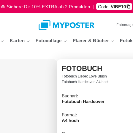
🪩 Sichere Dir 10% EXTRA ab 2 Produkten.
|
Code:
VIBE10
Fotomaga
Karten
Fotocollage
Planer & Bücher
Fotok
FOTOBUCH
Fotobuch Liebe: Love Blush
Fotobuch Hardcover: A4 hoch
Buchart:
Fotobuch Hardcover
Format:
A4 hoch