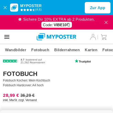
MYPOSTER
Zur App
(4,6)
🪩 Sichere Dir 10% EXTRA ab 2 Produkten.
Code:
VIBE10
Wandbilder
Fotobuch
Bilderrahmen
Karten
Fotoc
4.7
basierend auf
21.262 Rezensionen
FOTOBUCH
Fotobuch Kochen: Mein Kochbuch
Fotobuch Hardcover: A4 hoch
28,99 €
36,29 €
inkl. MwSt. zzgl. Versand