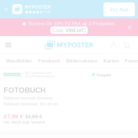
MYPOSTER
Zur App
(4,6)
🪩 Sichere Dir 10% EXTRA ab 2 Produkten.
Code:
VIBE10
Wandbilder
Fotobuch
Bilderrahmen
Karten
Fotoc
4.7
basierend auf
21.270 Rezensionen
FOTOBUCH
Fotobuch Hochzeit: Greenery
Fotobuch Hardcover: 20 x 20 cm
27,99 €
34,99 €
inkl. MwSt. zzgl. Versand