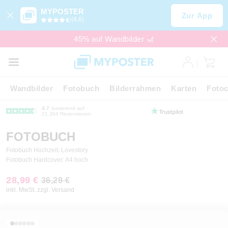
MYPOSTER
Zur App
(4,6)
45% auf Wandbilder 🎢
Wandbilder
Fotobuch
Bilderrahmen
Karten
Fotoc
4.7
basierend auf
21.304 Rezensionen
FOTOBUCH
Fotobuch Hochzeit: Lovestory
Fotobuch Hardcover: A4 hoch
28,99 €
36,29 €
inkl. MwSt. zzgl. Versand