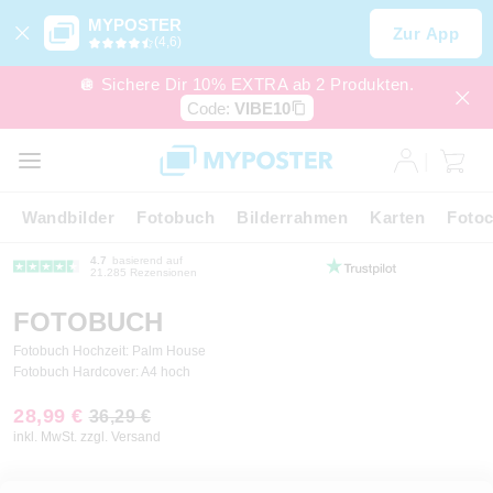
MYPOSTER
Zur App
(4,6)
🪩 Sichere Dir 10% EXTRA ab 2 Produkten.
Code:
VIBE10
Wandbilder
Fotobuch
Bilderrahmen
Karten
Fotoc
4.7
basierend auf
21.285 Rezensionen
FOTOBUCH
Fotobuch Hochzeit: Palm House
Fotobuch Hardcover: A4 hoch
28,99 €
36,29 €
inkl. MwSt. zzgl. Versand