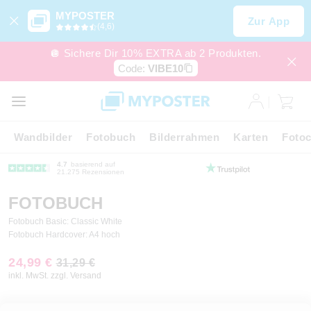
MYPOSTER
Zur App
(4,6)
🪩 Sichere Dir 10% EXTRA ab 2 Produkten.
Code:
VIBE10
Wandbilder
Fotobuch
Bilderrahmen
Karten
Fotoc
4.7
basierend auf
21.275 Rezensionen
FOTOBUCH
Fotobuch Basic: Classic White
Fotobuch Hardcover: A4 hoch
24,99 €
31,29 €
inkl. MwSt. zzgl. Versand