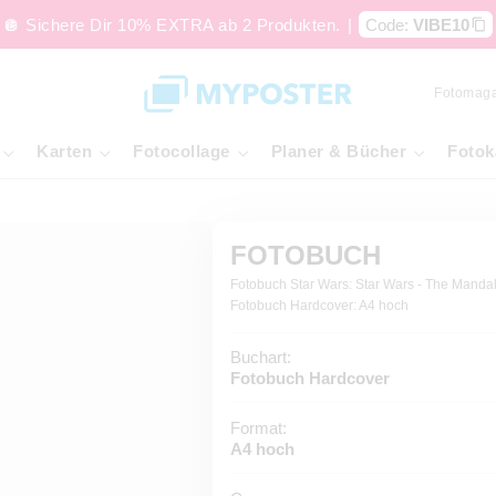
🪩 Sichere Dir 10% EXTRA ab 2 Produkten.
|
Code:
VIBE10
Fotomaga
Karten
Fotocollage
Planer & Bücher
Fotok
FOTOBUCH
Fotobuch Star Wars: Star Wars - The Mandal
Fotobuch Hardcover: A4 hoch
Buchart:
Fotobuch Hardcover
Format:
A4 hoch