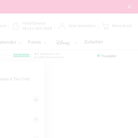
Hilfe/Service
zin
Jetzt anmelden
Warenkorb
08131 380 3008
Zubehör
alender
Fotos
4.7
basierend auf
21.289 Rezensionen
orian & The Child