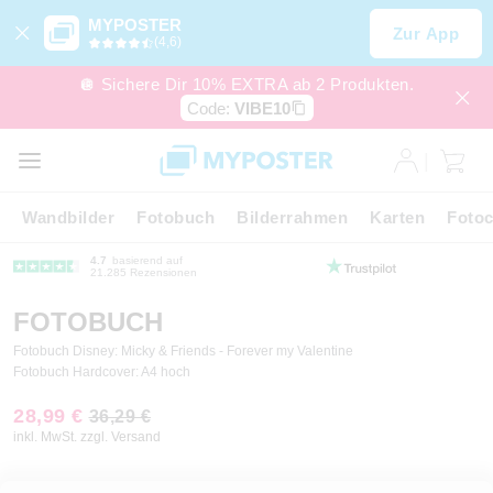
MYPOSTER
Zur App
(4,6)
🪩 Sichere Dir 10% EXTRA ab 2 Produkten.
Code:
VIBE10
Wandbilder
Fotobuch
Bilderrahmen
Karten
Fotoc
4.7
basierend auf
21.285 Rezensionen
FOTOBUCH
Fotobuch Disney: Micky & Friends - Forever my Valentine
Fotobuch Hardcover: A4 hoch
28,99 €
36,29 €
inkl. MwSt. zzgl. Versand