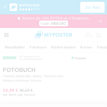
MYPOSTER
Zur App
(4,6)
🪩 Sichere Dir 10% EXTRA ab 2 Produkten.
Code:
VIBE10
Wandbilder
Fotobuch
Bilderrahmen
Karten
Fotoc
4.7
basierend auf
21.285 Rezensionen
FOTOBUCH
Fotobuch Spider-Man: Spidey - Friends in blue
Fotobuch Hardcover: A4 hoch
28,99 €
36,29 €
inkl. MwSt. zzgl. Versand