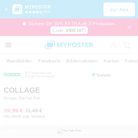
MYPOSTER
Zur App
(4,6)
🪩 Sichere Dir 10% EXTRA ab 2 Produkten.
Code:
VIBE10
Wandbilder
Fotobuch
Bilderrahmen
Karten
Fotoc
4.7
basierend auf
21.289 Rezensionen
COLLAGE
Vorlage: The Fab Five
39,99 €
72,49 €
inkl. MwSt. zzgl. Versand