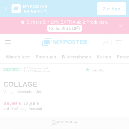
MYPOSTER
Zur App
(4,6)
🪩 Sichere Dir 10% EXTRA ab 2 Produkten.
Code:
VIBE10
Wandbilder
Fotobuch
Bilderrahmen
Karten
Fotoc
4.7
basierend auf
21.285 Rezensionen
COLLAGE
Vorlage: Moments of Joy
39,99 €
72,49 €
inkl. MwSt. zzgl. Versand