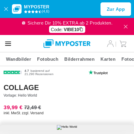
MYPOSTER
Zur App
(4,6)
🪩 Sichere Dir 10% EXTRA ab 2 Produkten.
Code:
VIBE10
Wandbilder
Fotobuch
Bilderrahmen
Karten
Fotoc
4.7
basierend auf
21.290 Rezensionen
COLLAGE
Vorlage: Hello World
39,99 €
72,49 €
inkl. MwSt. zzgl. Versand