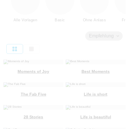
Alle Vorlagen
Basic
Ohne Anlass
Fre
Empfehlung
Moments of Joy
Best Moments
The Fab Five
Life is short
28 Stories
Life is beautiful