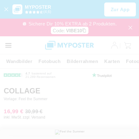
MYPOSTER
Zur App
(4,6)
🪩 Sichere Dir 10% EXTRA ab 2 Produkten.
Code:
VIBE10
Wandbilder
Fotobuch
Bilderrahmen
Karten
Fotoc
4.7
basierend auf
21.289 Rezensionen
COLLAGE
Vorlage: Feel the Summer
16,99 €
30,99 €
inkl. MwSt. zzgl. Versand