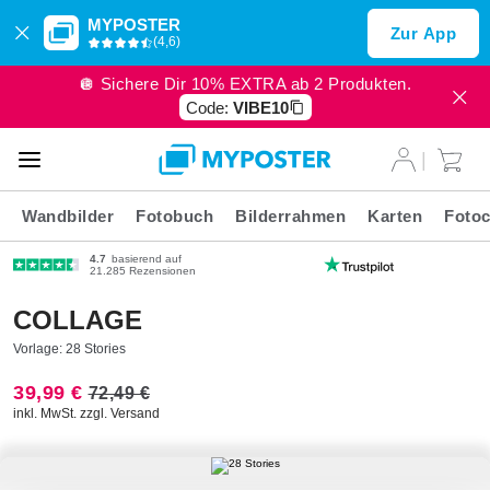
MYPOSTER
Zur App
(4,6)
🪩 Sichere Dir 10% EXTRA ab 2 Produkten.
Code:
VIBE10
Wandbilder
Fotobuch
Bilderrahmen
Karten
Fotoc
4.7
basierend auf
21.285 Rezensionen
COLLAGE
Vorlage: 28 Stories
39,99 €
72,49 €
inkl. MwSt. zzgl. Versand