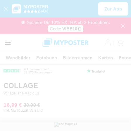
MYPOSTER
Zur App
(4,6)
🪩 Sichere Dir 10% EXTRA ab 2 Produkten.
Code:
VIBE10
Wandbilder
Fotobuch
Bilderrahmen
Karten
Fotoc
4.7
basierend auf
21.275 Rezensionen
COLLAGE
Vorlage: The Magic 13
16,99 €
30,99 €
inkl. MwSt. zzgl. Versand