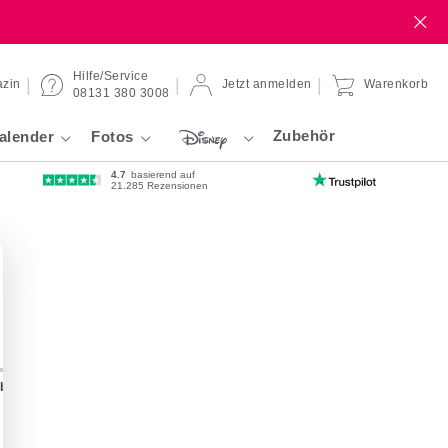
Hilfe/Service
zin
Jetzt anmelden
Warenkorb
08131 380 3008
Zubehör
alender
Fotos
4.7
basierend auf
21.285 Rezensionen
ibond
Forex-Platte
Gallery-Bond
Hahnemühle
Klebefol