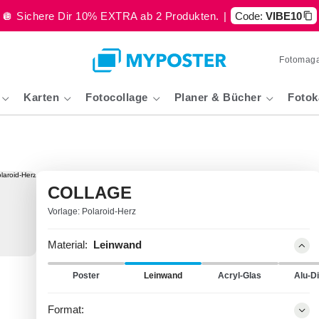
🪩 Sichere Dir 10% EXTRA ab 2 Produkten.
|
Code:
VIBE10
Fotomaga
Karten
Fotocollage
Planer & Bücher
Fotok
COLLAGE
Vorlage: Polaroid-Herz
Material:
Leinwand
Poster
Leinwand
Acryl-Glas
Alu-D
Format: